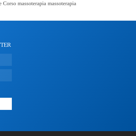
le Corso massoterapia massoterapia
TTER