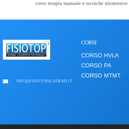
corso terapia manuale e tecniche miotensive
CORSI
CORSO HVLA
CORSO PA
CORSO MTMT
INFO@FISIOTOPACADEMY.IT