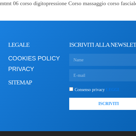
 mtmt 06 corso digitopressione Corso massaggio corso fascia
LEGALE
ISCRIVITI ALLA NEWSLE
COOKIES POLICY
PRIVACY
SITEMAP
Consenso privacy
LEGGI.
ISCRIVITI